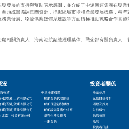
在瓊發展的支持與幫助表示感謝，並介紹了中遠海運集團在瓊業
，牽頭統籌協調集團資源，挖掘區域市場和產業發展機遇，精準
服務業發展、物流供應鏈體系建設等方面積極推動戰略合作實施
企處相關負責人，海南港航副總經理葉偉、戰企部有關負責人，
概況
投資者關係
(香港)
中遠海運國際
股票信息
海運(香港)工貿有限公司
船舶貿易代理服務
互動財務分析
海運(香港)貨運有限公司
船舶保險顧問服務
活動及推介
海運(香港)置業有限公司
船舶設備及備件供應
財務報告
（北京）投資有限公司
塗料生產及銷售
信息披露
一般貿易
股息
投資者日誌