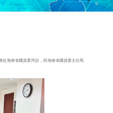
帶隊赴海南省國資委拜訪，與海南省國資委主任馬