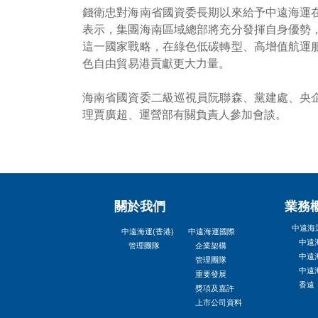
錢衛忠對海南省國資委長期以來給予中遠海運
表示，集團海南區域總部將充分發揮自身優勢
這一國家戰略，在綠色低碳轉型、高增值航運
色自由貿易港貢獻更大力量。
海南省國資委二級巡視員阮聯森、黨建處、央
理賈廣超、運營部有關負責人參加會談。
關於我們
業務
中遠海運
中遠海運(香港)
中遠海運國際
中遠
管理團隊
企業架構
中遠
管理團隊
中遠
重要發展
香遠
獎項及嘉許
上市公司資料